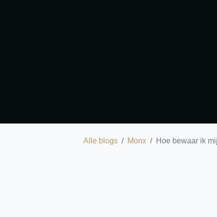
Alle blogs
Monx
Hoe bewaar ik 