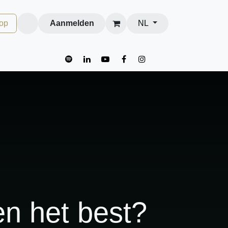
op
Aanmelden
NL
en het best?