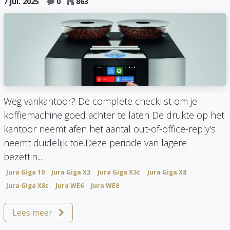
7 jul. 2025
0
863
Weg vankantoor? De complete checklist om je
koffiemachine goed achter te laten De drukte op het
kantoor neemt afen het aantal out-of-office-reply's
neemt duidelijk toe.Deze periode van lagere
bezettin...
Jura Giga 10
Jura Giga X3
Jura Giga X3c
Jura Giga X8
Jura Giga X8c
Jura WE6
Jura WE8
Lees meer