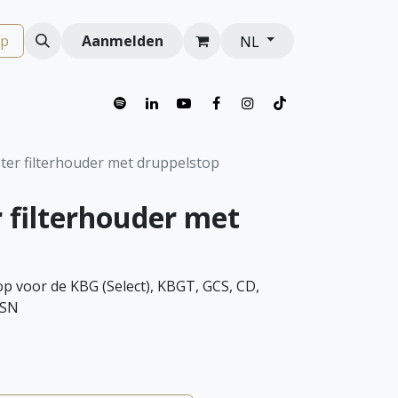
op
Aanmelden
NL
er filterhouder met druppelstop
filterhouder met
p voor de KBG (Select), KBGT, GCS, CD,
0SN