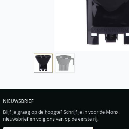
NIEUWSBRIEF
Blijf je graag op de hoogte? Schrijf je in voor de Monx
nieuwsbrief en volg ons van op de eerste rij.