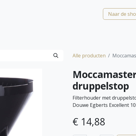
ESSIONALS
ABOUT
CONTACT
Naar de sh
Alle producten
Moccamast
Moccamaster 
druppelstop
Filterhouder met druppelsto
Douwe Egberts Excellent 1
€
14,88