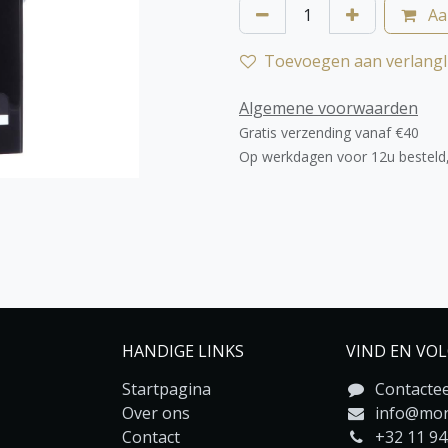
Aa
Toevoegen aan verlangli
Algemene voorwaarden
Gratis verzending vanaf €40
Op werkdagen voor 12u besteld
HANDIGE LINKS
VIND EN VO
Startpagina
Contacte
Over ons
info@mon
Contact
+32 11 9