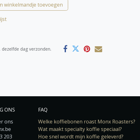
n winkelmandje toevoegen
jst
.
, dezelfde dag verzonden
LG ONS
FAQ
er ons
Welke koffiebonen roast Monx Roasters?
x.be
Wat maakt specialty koffie speciaal?
43 203
Hoe snel wordt mijn koffie geleverd?